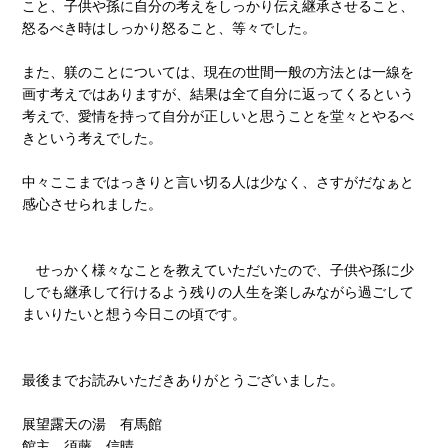
こと、子供や孫に自分の考えをしっかり伝え継承させること、
怒るべき時はしっかり怒ること、等々でした。
また、躾のことについては、現在の世間一般の方法とは一線を
画す考えではありますが、結果は全て自分に返ってくるという
考えで、愛情を持って自分が正しいと思うことを堂々とやるべ
きという考えでした。
中々ここまではっきりと言い切る人は少なく、さすがだなぁと
感心させられました。
せっかく様々なことを教えていただいたので、子供や孫に少
しでも継承して行けるよう残りの人生を楽しみながら過ごして
まいりたいと想う今日この頃です。
最後までお読みいただきありがとうございました。
展望露天の湯 有馬館
館主 須藤 信晴