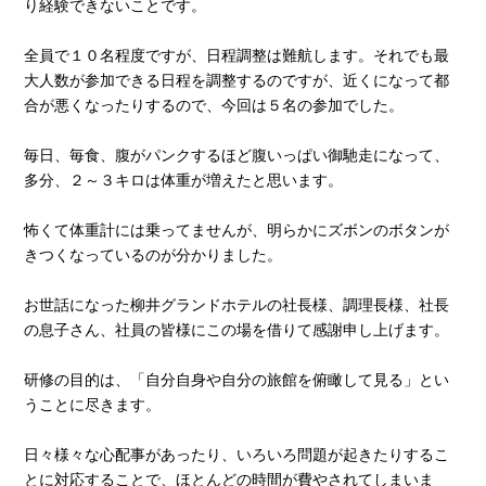
り経験できないことです。
全員で１０名程度ですが、日程調整は難航します。それでも最
大人数が参加できる日程を調整するのですが、近くになって都
合が悪くなったりするので、今回は５名の参加でした。
毎日、毎食、腹がパンクするほど腹いっぱい御馳走になって、
多分、２～３キロは体重が増えたと思います。
怖くて体重計には乗ってませんが、明らかにズボンのボタンが
きつくなっているのが分かりました。
お世話になった柳井グランドホテルの社長様、調理長様、社長
の息子さん、社員の皆様にこの場を借りて感謝申し上げます。
研修の目的は、「自分自身や自分の旅館を俯瞰して見る」とい
うことに尽きます。
日々様々な心配事があったり、いろいろ問題が起きたりするこ
とに対応することで、ほとんどの時間が費やされてしまいま